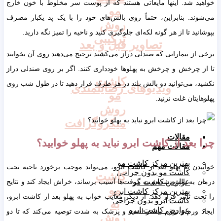
ید شد. اینها مایعاتی هستند که از پوست سر مخلوط با خون خارج
مو
ند. بنابراین، حتماً روی بالش‌های خود را با یک پد یکبار مصرف
روش
نید تا از هر گونه لکه‌ای جلوگیری کنید و ناحیه را تمیز نگه دارید.
ترکیبی
تصاویر قبل و بعد
از بیمارانی که صندلی دراز می‌کشند ترجیح می‌دهند روی آن بخوابند
 چرخش و چرخش به پهلوها خودداری کنند. اگر بر روی صندلی دراز
کاشت
، می‌توانید دو بالش بلند در هر طرف قرار دهید تا در طول شب روی
ویدیوهای رضایتمندی
مو
ایتان غلت نزنید.
روش
میکروگرافت
مقالات
بعد از کاشت ابرو نباید به پهلو خوابید؟
مقالات مهم
بهترین مرکز کاشت مو
دن به پهلو بعد از کاشت ابرو، می‌تواند موجب برخورد ناحیه تحت
کاشت مو بدون جراحی
کاشت
 به بالش شده و به گرفت‌ها آسیب برساند، خراش ایجاد کند و نتایج
عوارض کاشت مو
مو
بهترین مرکز کاشت ابرو
ت تاثیر قرار دهد. از دیگر معایب خواب به پهلو بعد از کاشت ابرو،
کاشت ابرو بدون جراحی
به
عوارض کاشت ابرو
د ورم و تورم بیشتر است و پزشک به شدت توصیه می‌کند که تا دو
روش