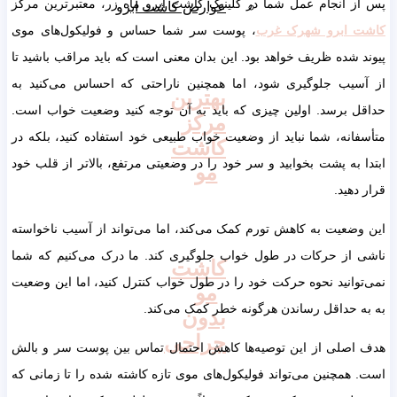
ز انجام عمل شما در کلینیک کاشت ابرو ماه زر، معتبرترین مرکز
عوارض کاشت ابرو
 ابرو شهرک غرب
، پوست سر شما حساس و فولیکول‌های موی
 شده ظریف خواهد بود. این بدان معنی است که باید مراقب باشید تا
سیب جلوگیری شود، اما همچنین ناراحتی که احساس می‌کنید به
بهترین
ل برسد. اولین چیزی که باید به آن توجه کنید وضعیت خواب است.
مرکز
انه، شما نباید از وضعیت خواب طبیعی خود استفاده کنید، بلکه در
کاشت
 به پشت بخوابید و سر خود را در وضعیتی مرتفع، بالاتر از قلب خود
مو
دهید.
ضعیت به کاهش تورم کمک می‌کند، اما می‌تواند از آسیب ناخواسته
 از حرکات در طول خواب جلوگیری کند. ما درک می‌کنیم که شما
کاشت
وانید نحوه حرکت خود را در طول خواب کنترل کنید، اما این وضعیت
مو
 حداقل رساندن هرگونه خطر کمک می‌کند.
بدون
جراحی
اصلی از این توصیه‌ها کاهش احتمال تماس بین پوست سر و بالش
همچنین می‌تواند فولیکول‌های موی تازه کاشته شده را تا زمانی که