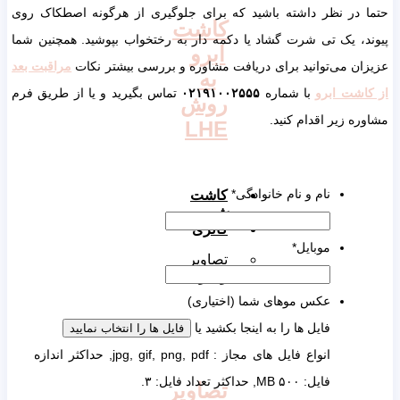
 در نظر داشته باشید که برای جلوگیری از هرگونه اصطکاک روی
کاشت
، یک تی شرت گشاد یا دکمه دار به رختخواب بپوشید. همچنین شما
ابرو
ن می‌توانید برای دریافت مشاوره و بررسی بیشتر نکات
مراقبت بعد
به
اشت ابرو
با شماره
۰۲۱۹۱۰۰۲۵۵۵
تماس بگیرید و یا از طریق فرم
روش
ه زیر اقدام کنید.
LHE
نام و نام خانوادگی
*
کاشت
ریش
گالری
موبایل
*
تصاویر
ویدیو
عکس موهای شما (اختیاری)
فایل ها را به اینجا بکشید یا
فایل ها را انتخاب نمایید
انواع فایل های مجاز : jpg, gif, png, pdf, حداکثر اندازه
فایل: ۵۰۰ MB, حداکثر تعداد فایل: ۳.
تصاویر