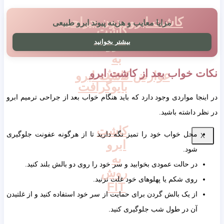
کاشت ابرو بدون جراحی
مزایا معایب و هزینه پیوند ابرو طبیعی
کاشت
ابرو
بیشتر بخوانید
به
روش
ت خواب بعد از کاشت ابرو
عوارض کاشت ابرو
بایوگرافت
نجا مواردی وجود دارد که باید هنگام خواب بعد از جراحی ترمیم ابرو
ر داشته باشید.
کاشت
محل خواب خود را تمیز نگه دارید تا از هرگونه عفونت جلوگیری
ابرو
شود.
به
در حالت عمودی بخوابید و سر خود را روی دو بالش بلند کنید.
روش
روی شکم یا پهلوهای خود غلت نزنید.
FIT
از یک بالش گردن برای حمایت از سر خود استفاده کنید و از غلتیدن
آن در طول شب جلوگیری کنید.