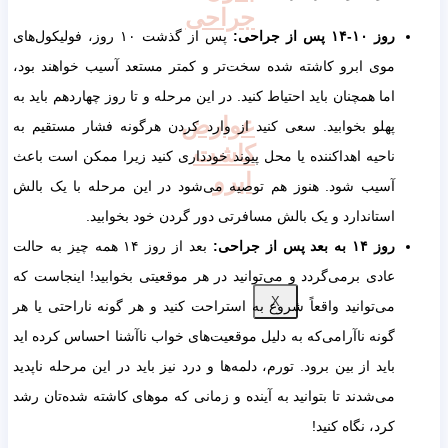
جراحی
روز ۱۰-۱۴ پس از جراحی
:
پس از گذشت ۱۰ روز، فولیکول‌های
موی ابرو کاشته‌ شده سخت‌تر و کمتر مستعد آسیب خواهند بود،
اما همچنان باید احتیاط کنید. در این مرحله و تا روز چهاردهم باید به
عوارض
پهلو بخوابید. سعی کنید از وارد کردن هرگونه فشار مستقیم به
کاشت
ناحیه اهداکننده یا محل پیوند خودداری کنید زیرا ممکن است باعث
ابرو
آسیب شود. هنوز هم توصیه می‌شود در این مرحله با یک بالش
استاندارد و یک بالش مسافرتی دور گردن خود بخوابید.
روز ۱۴ به بعد پس از جراحی
:
بعد از روز ۱۴ همه چیز به حالت
عادی برمی‌گردد و می‌توانید در هر موقعیتی بخوابید! اینجاست که
X
می‌توانید واقعاً شروع به استراحت کنید و هر گونه ناراحتی یا هر
گونه ناآرامی‌که به دلیل موقعیت‌های خواب ناآشنا احساس کرده اید
باید از بین برود. تورم، دلمه‌ها و درد نیز باید در این مرحله ناپدید
می‌‌شدند تا بتوانید به آینده و زمانی که موهای کاشته ‌شده‌تان رشد
کرد، نگاه کنید!