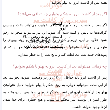
پس از کاشت ابرو، به پهلو نخوابید.
نئوگرافت
بعد از کاشت ابرو به شکم بخوابم چه اتفاقی می‌افتد؟
بهترین مرکز کاشت مو
کاشت
عد از کاشت ابرو به پهلو یا شکم بخوابید، می‌تواند باعث چسبیدن
ابرو
‌ها به بالش و کنده شدن آن شود. این نیز می‌تواند منجر به زخم
کاشت ابرو به روش FUT
علاوه بر این، تورم و کبودی را افزایش می‌دهد و روند بهبودی را
کاشت ابرو بایوگرافت
کاشت مو بدون جراحی
کاشت ابرو بدون جراحی
نی‌تر می‌کند. بنابراین، مهم است که در وضعیتی بخوابید که از
های جدید شما محافظت کند و نتایج شما را به خطر نیندازد.
انی می‌توانم بعد از کاشت ابرو به پهلو یا شکم بخوابم؟
کاشت
عوارض کاشت مو
ابرو
پس از کاشت ابرو باید حداقل ۱۰-۱۴ روز در وضعیت عمودی بخوابید. بعد
به
ن مدت می‌توانید دوباره به روی شکم یا پهلو بخوابید. دلیل
نخوابیدن
روش
بعد از کاشت ابرو
این است که گرافت‌های شما پس از دو هفته به
بهترین مرکز اشت ابرو
FUT
ایمن در پوست سر محکم می‌شوند و هیچ خطری برای جدا شدن
 وجود نخواهد داشت.