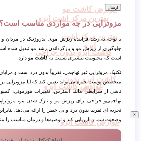
عوارض کاشت مو
بهترین مرکز اشت ابرو
مزوتراپی در چه مواردی مناسب است؟
بهترین مرکز اشت
با توجه به رشد فزاینده ریزش موی آندروژنیک در مردان و ز
ابرو
جلوگیری از ریزش مو و بازگرداندن رشد مو تبدیل شده است
کاشت ابرو بدون جراحی
است که محبوبیت بیشتری نسبت به
کاشت مو
دارد.
تکنیک مزوتراپی غیر تهاجمی، تقریباً بدون درد است و مزای
کاشت ابرو بدون
متخصص پوست خبره می‌تواند تعیین کند که آیا مزوتراپی ب
عوارض کاشت ابرو
جراحی
ناشی از شرایطی مانند استرس، تغییرات هورمونی، کمبوده
تهاجمی‌و جراحی برای ریزش مو و نازک شدن مو، مزوتراپی 
تجربه ای تقریبا بدون درد و بی خطر را ارائه می‌دهد. بنا
X
وضعیت شما را ارزیابی کند و توصیه‌ها و درمان مناسب را م
عوارض کاشت ابرو
انواع کوکتل مزوتراپی فیوژن