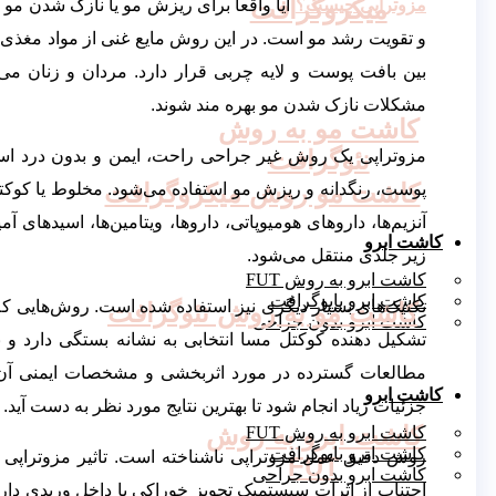
میکروگرافت
مزوتراپی چیست؟
آیا واقعا برای ریزش مو یا نازک شدن 
و تقویت رشد مو است. در این روش مایع غنی از مواد مغذی ب
بین بافت پوست و لایه چربی قرار دارد. مردان و زنان می‌ت
مشکلات نازک شدن مو بهره مند شوند.
کاشت مو به روش
نئوگرافت
مزوتراپی یک روش غیر جراحی راحت، ایمن و بدون درد است.
کاشت مو روش میکروگرافت
پوست، رنگدانه و ریزش مو استفاده می‌شود. مخلوط یا کوکتل
آنزیم‌ها، داروهای هومیوپاتی، داروها، ویتامین‌ها، اسیدهای 
کاشت ابرو
زیر جلدی منتقل می‌شود.
کاشت ابرو به روش FUT
کاشت ابرو بایوگرافت
تکنیک‌های بسیار دیگری نیز استفاده شده است. روش‌هایی ک
کاشت مو به روش نئوگرافت
کاشت ابرو بدون جراحی
تشکیل دهنده کوکتل مسا انتخابی به نشانه بستگی دارد و 
مطالعات گسترده در مورد اثربخشی و مشخصات ایمنی آن کم
کاشت ابرو
جزئیات زیاد انجام شود تا بهترین نتایج مورد نظر به دست آید.
کاشت ابرو به روش
کاشت ابرو به روش FUT
کاشت ابرو بایوگرافت
روش دقیق عمل مزوتراپی ناشناخته است. تاثیر مزوتراپی م
FUT
کاشت ابرو بدون جراحی
اجتناب از اثرات سیستمیک تجویز خوراکی یا داخل وریدی دار