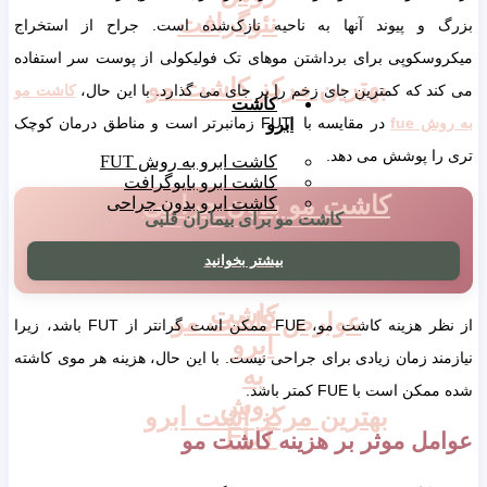
نئوگرافت
بزرگ و پیوند آنها به ناحیه نازک‌شده است. جراح از استخراج
میکروسکوپی برای برداشتن موهای تک فولیکولی از پوست سر استفاده
بهترین مرکز کاشت مو
می کند که کمترین جای زخم را بر جای می گذارد. با این حال،
کاشت مو
کاشت
به روش
fue
در مقایسه با FUT زمان‎برتر است و مناطق درمان کوچک
ابرو
تری را پوشش می دهد.
کاشت ابرو به روش FUT
کاشت ابرو بایوگرافت
کاشت مو بدون جراحی
کاشت ابرو بدون جراحی
کاشت مو برای بیماران قلبی
بیشتر بخوانید
کاشت
عوارض کاشت مو
از نظر هزینه کاشت مو، FUE ممکن است گران‎تر از FUT باشد، زیرا
ابرو
نیازمند زمان زیادی برای جراحی نیست. با این حال، هزینه هر موی کاشته
به
شده ممکن است با FUE کمتر باشد.
روش
بهترین مرکز اشت ابرو
FUT
عوامل موثر بر هزینه کاشت مو