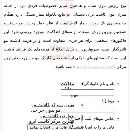
قبل
نوع ریزش موی شما، و همچنین سایر خصوصیات فردی مو، از جمله
و
میزان موی کاشت برای دستیابی به نتایج دلخواه بیمار بستگی دارد. هنگام
بعد
برنامه‌ریزی یک روش، بیمار لازم است از نظر خطر ریزش مو بیشتر و
همچنین بهترین روش استفاده از موهای اهداکننده موجود بررسی شود. این
فاکتورهای شخصی برای هر فردی متفاوت است و بر هزینه کاشت مو
ویدیوهای
تاثیرگذار است. سریع‌ترین راه برای اطلاع از هزینه‌های یک فرآیند کاشت
رضایتمندی
این است که مشاوره‌ای با یکی از متخصصان کلینیک مو ماه زر، معتبرترین
مرکز
کاشت مو شهرک غرب
، داشته باشید.
مقالات
نام و نام خانوادگی
*
مقالات
مهم
موبایل
*
بهترین مرکز کاشت مو
کاشت مو بدون جراحی
عوارض کاشت مو
عکس موهای شما (اختیاری)
بهترین مرکز کاشت ابرو
کاشت ابرو بدون جراحی
فایل ها را به اینجا بکشید یا
فایل ها را انتخاب نمایید