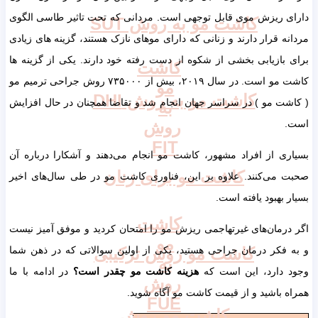
دارای ریزش موی قابل توجهی است. مردانی که تحت تاثیر طاسی الگوی
کاشت مو به روش SUT
مردانه قرار دارند و زنانی که دارای موهای نازک هستند، گزینه های زیادی
برای بازیابی بخشی از شکوه از دست رفته خود دارند. یکی از گزینه ها
کاشت
کاشت مو است. در سال ۲۰۱۹، بیش از ۷۳۵۰۰۰ روش جراحی ترمیم مو
مو
کاشت مو به روش DHI
( کاشت مو ) در سراسر جهان انجام شد و تقاضا همچنان در حال افزایش
به
روش
است.
FIT
بسیاری از افراد مشهور، کاشت مو انجام می‌دهند و آشکارا درباره آن
کاشت مو برای زنان
صحبت می‌کنند. علاوه بر این، فناوری کاشت مو در طی سال‌های اخیر
بسیار بهبود یافته است.
کاشت
اگر درمان‌های غیرتهاجمی ریزش مو را امتحان کردید و موفق آمیز نیست
مو
کاشت مو روش ترکیبی
و به فکر درمان جراحی هستید، یکی از اولین سوالاتی که در ذهن شما
به
وجود دارد، این است که
هزینه کاشت مو چقدر است؟
در ادامه با ما
روش
همراه باشید و از قیمت کاشت مو آگاه شوید.
FUE
کاشت مو روش