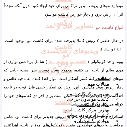
مو
میتوانید موهای پرپشت و پر تراکمی برای خود ایجاد کنید بدون آنکه مجدداً
روش
اثر آن از بین برود و دچار عوارض کاشت مو شود.
ترکیبی
تصاویر قبل و بعد
انواع کاشت مو
در حال حاضر ۲ روش کاملا پذیرفته شده برای کاشت مو موجود است:
کاشت
FUT و FUE.
ویدیوهای رضایتمندی
مو
روش
پیوند واحد فولیکولی (
کاشت مو به روش
fut
) شامل برداشتن نواری از
میکروگرافت
موی سالم از ناحیه اهداکننده، معمولا پشت پوست سر است، جایی که
موهای از دست رفته کمتر آشکار است. نوار اهدا کننده به ناحیه طاس و
مقالات
مقالات مهم
دچار ریزش پیوند می‌شود. این روش یک اسکار خطی قابل توجه در ناحیه
بهترین مرکز کاشت مو
اهداکننده بر جای می‌گذارد که ممکن است برای افرادی که موهای خود را
کاشت مو بدون جراحی
کاشت
کوتاه می کنند نگران کننده باشد.
عوارض کاشت مو
مو
بهترین مرکز کاشت ابرو
کاشت ابرو بدون جراحی
به
استخراج واحد فولیکولی (FUE) یک روش جدیدتر برای کاشت مو، شامل
عوارض کاشت ابرو
روش
برداشت واحدهای فولیکولی منفرد (فولیکول‌های مو) از ناحیه اهداکننده