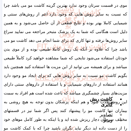
موی در قسمت سرتان وجود ندارد بهترین گزینه کاشت مو می باشد چرا
کاشت
کاشت ابرو به روش
که نسبت به سایر روش هایی که وجود دارد اعم از روش‌های سنتی و
مو
بایوگرافت
شیمیایی کاملا بهتر بوده و نتایج قطعی از آن حاصل می‌شود و به همین
به
دلیل است هنگامی که شما به یک پزشک متبحر مراجعه می نمایید سراغ
روش
DHI
سایر روش‌ها نرفته و تنها کاری که برای شما انجام می دهد کاشت مو می
کاشت ابرو به روش FIT
باشد چرا که علاوه بر آنکه یک روش کاملا طبیعی بوده و از موی بدن
خودتان استفاده می‌شود نتایجی که شما مشاهده خواهید کرد کاملاً طبیعی
میباشد و برای همیشه می توانید از این مزیت ها استفاده کنید همچنین باید
کاشت
بگویم کاشت مو نسبت به سایر روش هایی که برای ایجاد مو وجود دارد
کاشت ابرو به روش LHE
مو
همانند استفاده از داروهای شیمیایی و یا استفاده از داروهای سنتی دارای
برای
مزیت‌های بسیار چشمگیری میباشد که باعث شده است هم افراد به سمت
زنان
کاشت ریش
این روش جذب شود و هم اینکه پزشکان بدون توجه به هیچ روشی به
گالری
بیماران تنها کاشت مو را پیشنهاد کنند پس اگر شما نیز در قسمتهای
تصاویر
مختلف سرطان دچار ریزش شده اید و یا اینکه به طور کامل موهای خود
ویدیو
کاشت
را از دست داده اید دیگر نباید نگران باشید چرا که با کمک کاشت مو