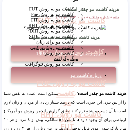
کاشت مو به روش FUT
هزینه کاشت مو چقدر است؟
کاشت مو به روش Fue
خانه
»
اخبار و مقالات
»
هزینه کاشت مو چقدر است؟
کاشت مو به روش FUT
کاشت مو به روش FIT
کاشت مو به روش RHT
کاشت مو به روش DHI
کاشت مو به روش SUT
هزینه کاشت مو چگونه محاسبه می شود؟
کاشت مو برای زنان
کاشت مو روش ترکیبی
کاشت مو به روش FIT
کاشت مو روش
بروز رسانی شده در
خرداد 2, 1402
میگروگرافت
کاشت مو روش نئوگرافت
درباره کاشت مو
کاشت مو به روش FUE
کاشت
هزینه کاشت مو چقدر است؟
ریزش مو
ممکن است اعتماد به نفس شما
مو
را از بین ببرد. این چیزی است که درصد بسیار زیادی از مردان و زنان لازم
به
است با آن دست و پنجه نرم کنند. طبق گزارش انجمن ریزش مو آمریکا (
کاشت مو روش RHT
روش
ارتباطی برای آن وجود دارد )، تا سن ۵۰ سالگی، بیش از ۸ مرد از هر ۱۰
FUT
مرد نازک شدن موی قابل توجهی دارند. در بین زنان، از هر ۲ زن، ۱ زن