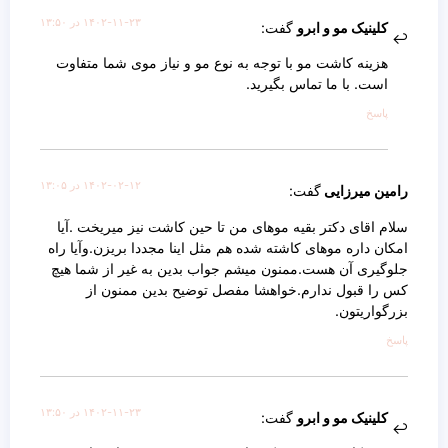
۱۴۰۲-۱۱-۲۳ در ۱۳:۵۰
کلینیک مو و ابرو
گفت:
هزینه کاشت مو با توجه به نوع مو و نیاز موی شما متفاوت
است. با ما تماس بگیرید.
پاسخ
۱۴۰۲-۰۲-۱۲ در ۱۳:۰۵
رامین میرزایی
گفت:
سلام اقای دکتر بقیه موهای من تا حین کاشت نیز میریخت .آیا
امکان داره موهای کاشته شده هم مثل اینا مجددا بریزن.وآیا راه
جلوگیری آن هست.ممنون میشم جواب بدین به غیر از شما هیچ
کس را قبول ندارم.خواهشا مفصل توضیح بدین ممنون از
بزرگواریتون.
پاسخ
۱۴۰۲-۱۱-۲۳ در ۱۳:۵۰
کلینیک مو و ابرو
گفت: