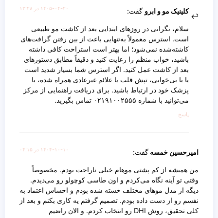
۱۴۰۵-۰۴-۲۰ در ۱۳:۲۸
کلینیک مو و ابرو
گفت:
سلام، نگرانی در روزهای ابتدایی بعد از کاشت مو طبیعی
است. استرس معمولاً به‌تنهایی باعث از بین رفتن گرافت‌های
کاشته‌شده نمی‌شود؛ اما بهتر است استراحت کافی داشته
باشید، خواب منظم را رعایت کنید و دقیقاً مطابق دستورهای
بعد از کاشت عمل کنید. اگر استرس شما بسیار شدید است
یا با بی‌خوابی، تپش قلب یا علائم غیرعادی همراه شده، با
پزشک خود در ارتباط باشید. برای دریافت راهنمایی از مرکز
می‌توانید با شماره ۰۲۱۹۱۰۰۲۵۵۵ تماس بگیرید.
پاسخ
۱۴۰۴-۱۰-۱۰ در ۰۴:۱۵
امیرحسین خمسه
گفت:
من همیشه از کم پشتی موهام خیلی ناراحت بودم. مخصوصاً
وقتی تو آینه نگاه می‌کردم و اون طاسی کوچولو رو می‌دیدم.
دیگه از مدل موهای مختلف خسته شده بودم و احساس اعتماد به
نفسم رو از دست داده بودم. تصمیم گرفتم یه کاری بکنم و بعد از
کلی تحقیق، روش DHI رو انتخاب کردم. و الان راضیم