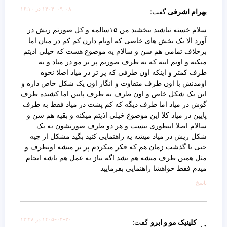
۱۴۰۴-۰۹-۰۸ در ۱۶:۱۰
بهرام اشرفی
گفت:
سلام خسته نباشید ببخشید من ۱۵سالمه و کل صورتم ریش در
آورد الا یک بخش های خاصی که اونام دارن کم کم در میان اما
برخلاف تمامی هم سن و سالام یه موضوع هست که خیلی اذیتم
میکنه و اونم اینه که یه طرف صورتم پر تر مو در میاد و یه
طرف کمتر و اینکه اون طرفی که پر تر در میاد اصلا نحوه
اومدنش با اون طرف متفاوت و انگار اون یک شکل خاص داره و
این یک شکل خاص و اون طرف به طرف پایین اما کشیده طرف
گوش در میاد اما طرف دیگه که کم پشت در میاد فقط به طرف
پایین در میاد کلا این موضوع خیلی اذیتم میکنه و بقیه هم سن و
سالام اصلا اینطوری نیست و هر دو طرف صورتشون به یک
شکل ریش در میاد میشه یه راهنمایی کنید بگید مشکل از چیه
حتی با گذشت زمان هم که فکر میکردم پر تر میشه اونطرف و
مثل همین طرف میشه هم نشد اگه نیاز به عمل هم باشه انجام
میدم فقط خواهشا راهنمایی بفرمایید
پاسخ
۱۴۰۵-۰۴-۲۰ در ۱۳:۲۸
کلینیک مو و ابرو
گفت: