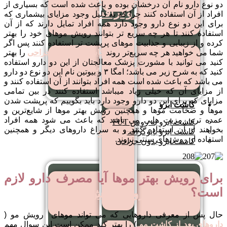
دو نوع دارو نام آن درخشان بوده و باعث شده است که بسیاری از
میکروگرافت
افراد از آن استفاده کنند چرا که به دلیل وجود مزایای بیشماری که
برای این دو نوع دارو وجود دارد همه افراد تمایل دارند که از آن
استفاده کنند تا هر چه سریع تر بتوانند رویش موهای خود را بهتر
کاشت
کرده و از زیبایی و جذابیت موهای پرپشت تر استفاده کنند پس اگر
شما می خواهید هر چه سریع‌تر روند
کاشت مو بدون جراحی
را بهتر
مو
کنید می توانید با مشورت پزشک معالجتان از این دو دارو استفاده
کاشت مو به روش نئوگرافت
روش
کنید که به شرح زیر می باشد؛ امگا ۳ و بیوتین نام این دو نوع دو دارو
می باشد که باعث شده است همه افراد بتوانند از آن استفاده کنند و
RHT
از مزایای آن که خیلی زیاد میباشد استفاده کنند در بین تمامی
مزایای که برای این دو دارو وجود دارد باید بگوییم که پرپشت شدن
کاشت ابرو
موها و ضخامت موها و همچنین رویش بهتر موها از شایع‌ترین و
عمده ترین مزیت هایی می باشد که باعث می شود همه افراد
کاشت ابرو به روش FUT
کاشت
بخواهند از آن استفاده کنند و به سراغ داروهای دیگر و همچنین
کاشت ابرو بایوگرافت
استفاده از روش‌های سنتی نروند.
کاشت ابرو بدون جراحی
مو
به
روش
برای رویش بهتر موها آیا مصرف دارو لازم
SUT
است؟
کاشت ابرو به روش FUT
حال پس از معرفی داروهایی که می تواند موهای رویش مو (
داروهای بعد از کاشت مو
) را بهتر کند ممکن است این سوال مهم