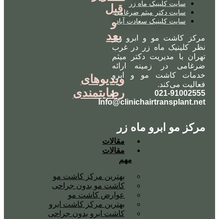
سایت کلینیک ماه زر
قبل
سایت دکتر میثم ضرغامی
و
سایت کلینیک سعادت آباد
بعد
مرکز کاشت مو و ابرو زیر
نظر کلینیک ماه زر در غرب
تهران با مدیریت دکتر میثم
ضرغامی در زمینه ارائه
خدمات کاشت مو و ابرو
ویدیوهای
فعالیت می‌کند.
رضایتمندی
021-91002555 |
Info@clinichairtransplant.net
مرکز مو ابرو ماه زر
مقالات
مقالات
مهم
بهترین مرکز کاشت مو
کاشت مو بدون جراحی
عوارض کاشت مو
بهترین مرکز کاشت ابرو
کاشت ابرو بدون جراحی