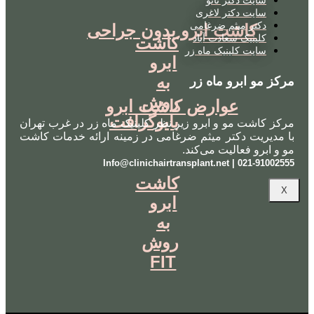
سایت دکتر لاغری
دکتر میثم ضرغامی
کاشت ابرو بدون جراحی
کلینیک سعادت آباد
کاشت
سایت کلینیک ماه زر
ابرو
به
مرکز مو ابرو ماه زر
روش
عوارض کاشت ابرو
بایوگرافت
مرکز کاشت مو و ابرو زیر نظر کلینیک ماه زر در غرب تهران
با مدیریت دکتر میثم ضرغامی در زمینه ارائه خدمات کاشت
مو و ابرو فعالیت می‌کند.
021-91002555 | Info@clinichairtransplant.net
کاشت
X
ابرو
به
روش
FIT