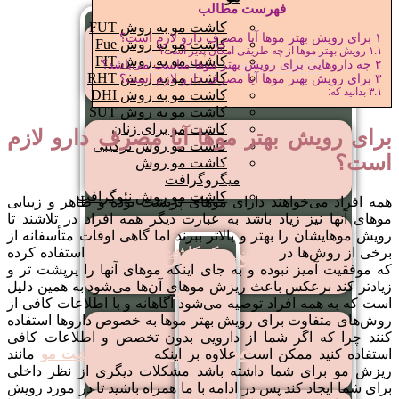
فهرست مطالب
کاشت مو به روش FUT
۱
برای رویش بهتر موها آیا مصرف دارو لازم است؟
کاشت مو به روش Fue
۱.۱
رویش بهتر موها از چه طریقی امکان پذیر است؟
کاشت مو به روش FUT
کاشت مو به روش FIT
۲
چه داروهایی برای رویش بهتر موها مناسب می‌باشد؟
کاشت مو به روش RHT
۳
برای رویش بهتر موها آیا مصرف دارو لازم است؟
۳.۱
بدانید که:
کاشت مو به روش DHI
کاشت مو به روش SUT
کاشت مو برای زنان
برای رویش بهتر موها آیا مصرف دارو لازم
کاشت مو روش ترکیبی
کاشت مو به روش FIT
است؟
کاشت مو روش
میگروگرافت
کاشت مو روش نئوگرافت
همه افراد می‌خواهند دارای موهای پرپشت بوده و ظاهر و زیبایی
موهای آنها نیز زیاد باشد به عبارت دیگر همه افراد در تلاشند تا
رویش موهایشان را بهتر و بالاتر ببرند اما گاهی اوقات متأسفانه از
کاشت مو به روش FUE
برخی از روش‌ها در
بهترین مرکز کاشت مو در تهران
استفاده کرده
که موفقیت آمیز نبوده و به جای اینکه موهای آنها را پرپشت تر و
کاشت
زیادتر کند برعکس باعث ریزش موهای آن‌ها می‌شود به همین دلیل
است که به همه افراد توصیه می‌شود آگاهانه و با اطلاعات کافی از
مو
روش‌های متفاوت برای رویش بهتر موها به خصوص داروها استفاده
به
کنند چرا که اگر شما از دارویی بدون تخصص و اطلاعات کافی
کاشت مو روش RHT
استفاده کنید ممکن است علاوه بر اینکه
عوارض کاشت مو
مانند
روش
ریزش مو برای شما داشته باشد مشکلات دیگری از نظر داخلی
FUT
برای شما ایجاد کند پس در ادامه با ما همراه باشید تا در مورد رویش