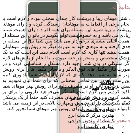
مو
بدانید که:
روش
داشتن موهای زیبا و پرپشت کار چندان سختی نبوده و لازم است با
ترکیبی
انجام برخی از اقدامات به موهایتان رسیدگی کرده و دارای موهای
تصاویر قبل و بعد
پرپشت و زیبا شوید این مسئله برای همه افراد دارای اهمیت نسبتا
زیادی می باشد و به خصوص می توان بگوییم در بانوان این مسئله از
اهمیت خیلی بیشتری برخوردار می باشد پس شما نیز این مسئله را
جدی گرفته و به موهای خود به عبارت دیگر به رویش بهتر موهایتان
کاشت
ویدیوهای رضایتمندی
اهمیت بدهید تنها کاری که لازم است انجام دهید این است که به یک
مو
پزشک متخصص و متبحر مراجعه نموده تا با انجام آزمایش‌های لازم
اگر مشکلی در بدن شما وجود دارد مشکل را شناسایی کرده و در
روش
صورت نیاز مکمل های فوق الذکر و یا سایر مکمل ها را برای رویش
میکروگرافت
بهتر موها به شما بدهد نکته‌ای که لازم است به شما یادآوری کنیم
این است که در بین تمامی سخنانی که برای شما بیان نمودیم به
مقالات
نقش پزشک و تاثیر او در مصرف دارو برای رویش بهتر موهای شما
مقالات مهم
تاکید کردیم پس لازم است که اگر می‌خواهید دارویی را برای پر
پشت کردن و رویش بهتر موهایتان مصرف کنید حتماً از یک پزشکی
بهترین مرکز کاشت مو
کمک بگیرید که دارای تخصص و مهارت بالایی در این زمینه می باشد
کاشت مو بدون جراحی
کاشت
تا بتواند بهترین نوع دارو را برای رویش بهتر موهای شما تجویز کند.
عوارض کاشت مو
مو
بهترین مرکز کاشت ابرو
جستجو مرتبط کاربران:
کاشت ابرو بدون جراحی
به
عوارض کاشت ابرو
روش
رویش بهتر مو با دارو