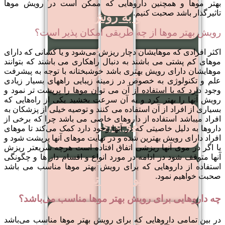
بهتر موها و همچنین داروهایی که ممکن است در رویش موها
تاثیرگذار باشد صحبت کنیم.
کاشت مو به روش SUT
رویش بهتر موها از چه طریقی امکان پذیر است؟
کاشت
اکثر افرادی که موهایشان دچار ریزش می‌شود و یا کسانی که دارای
مو
موهای کم پشتی می باشند به دنبال راهکاری می باشند که بتوانند
کاشت مو به روش DHI
موهایشان دارای رویش بهتری باشد خوشبختانه با توجه به پیشرفت
به
علم و تکنولوژی به خصوص در زمینه زیبایی راههای بسیار زیادی
روش
وجود دارد که با استفاده از آن می توان موها را پرپشت تر نمود و
رویش آنها را بهتر کرد و به آن سرعت بخشید یکی از راه‌هایی که
FIT
بسیاری از افراد از آن استفاده می کنند و توصیه خیلی از پزشکان به
افراد میباشد استفاده از داروهای خاصی می باشد چرا که برخی از
کاشت مو برای زنان
داروها به دلیل خاصیتی که در آنها وجود دارد کمک می‌کند تا موهای
افراد دارای رویش بهترین شده و در نهایت موهای آنها پرپشت شود و
یا اگر در موی آنها ریزشی اتفاق افتاده است هرچه سریعتر ریزش
کاشت
آنها متوقف شود در ادامه در مورد انواع و اقسام دار ها و چگونگی
استفاده از داروهایی که برای رویش بهتر موها مناسب می باشد
مو
صحبت خواهیم نمود.
کاشت مو روش ترکیبی
به
چه داروهایی برای رویش بهتر موها مناسب می‌باشد؟
روش
FUE
در بین تمامی داروهایی که برای رویش بهتر موها مناسب می‌باشد
کاشت مو روش