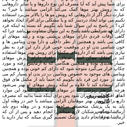
برای شما پیش آید که آیا مصرف این نوع داروها و یا سایر داروهایی
کاشت
که به رویش بهتر موها کمک می‌کند الزامی میباشد یا خیر؟ به
کاشت ابرو به روش
عبارت دیگر اگر از داروهایی که رویش مو ها را بالاتر می‌برد استفاده
مو
بایوگرافت
نکنیم می تواند ایجاد دردسر کند و یا مشکلی برای افراد ایجاد نخواهد
به
کرد؟ در پاسخ به این سوال شما باید بگوییم که بسته به اینکه فرد
دارای چه شرایطی باشد پاسخ به این سوال متفاوت می‌باشد چرا که
روش
گاهی اوقات فردی دارای موهای پرپشتی بوده و رشد موهای او
DHI
کافی می باشد و همچنین از نظر داخلی و دارا بودن ویتامین ها و
کاشت ابرو به روش FIT
خون شناسی بدن او در موقعیت خوبی قرار دارد این فرد به نظر
نیازی نمی باشد که از داروهای مکمل برای رویش بهتر موها استفاده
کند در مقابل ممکن است عده‌ای از افراد دارای ریزش موهای
بسیار شدیدی بوده و همچنین هنگامی که به آزمایش رفته و مورد
چکاپ قرار می‌گیرد متوجه شود که دارای کم خونی بوده و همچنین
کاشت
کاشت ابرو به روش LHE
ویتامین های موجود به خصوص ویتامین ب در بدن او بسیار کم می
مو
باشد در مورد این فرد باید بگوییم که حتماً باید از مکمل های فوق
الذکر استفاده کند تا علاوه بر اینکه رویش موهای او بهتر می‌شود
برای
هرچه سریعتر ریزشی که در موهای او به دلیل کمبود این موارد
زنان
اتفاق افتاده است جبران شود پس برای اینکه شما بدانید که مصرف
کاشت ریش
دارو برای رویش بهتر موهایتان الزامی میباشد یا خیر در وهله اول
گالری
باید به یک پزشک متخصص مراجعه نموده و در وهله دوم باید
تصاویر
آزمایشاتی که پزشکتان لازم میداند را انجام دهید و پس از آن که
ویدیو
آزمایشات را انجام دادید پزشک تصمیم گیری میکند که نیاز دارید یا
خیر.
کاشت