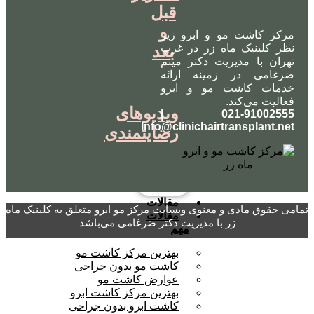
قبل
و
مرکز کاشت مو و ابرو زیر
نظر کلینیک ماه زر در غرب
بعد
تهران با مدیریت دکتر میثم
ضرغامی در زمینه ارائه
خدمات کاشت مو و ابرو
فعالیت می‌کند.
ویدیوهای
021-91002555 |
Info@clinichairtransplant.net
رضایتمندی
مقالات
تمامی حقوق مادی و معنوی وبسایت مرکز مو ابرو متعلق به کلینیک ماه
مقالات
زر با مدیریت دکتر ضرغامی می‌باشد
مهم
بهترین مرکز کاشت مو
کاشت مو بدون جراحی
عوارض کاشت مو
بهترین مرکز کاشت ابرو
کاشت ابرو بدون جراحی