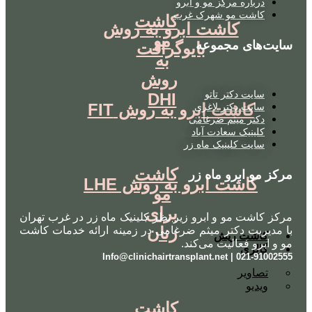
درباره مرکز مو و ابرو
کاشت مو شهرک غرب
کاشت
کاشت ابرو به روش
مو
سایت‌های مجموعه
بایوگرافت
به
روش
سایت دکتر تاتو
DHI
کاشت ابرو به روش FIT
سایت دکتر لاغری
دکتر میثم ضرغامی
کلینیک سعادت آباد
سایت کلینیک ماه زر
کاشت
مرکز مو ابرو ماه زر
کاشت ابرو به روش LHE
مو
برای
مرکز کاشت مو و ابرو زیر نظر کلینیک ماه زر در غرب تهران
زنان
با مدیریت دکتر میثم ضرغامی در زمینه ارائه خدمات کاشت
کاشت ریش
مو و ابرو فعالیت می‌کند.
گالری
021-91002555 | Info@clinichairtransplant.net
تصاویر
ویدیو
کاشت