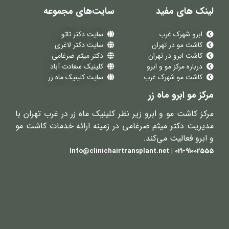
لینک های مفید
سایت‌های مجموعه
ابرو شهرک غرب
سایت دکتر تاتو
کاشت مو در تهران
سایت دکتر لاغری
کاشت ابرو در تهران
دکتر میثم ضرغامی
درباره مرکز مو و ابرو
کلینیک سعادت آباد
کاشت مو شهرک غرب
سایت کلینیک ماه زر
مرکز مو ابرو ماه زر
مرکز کاشت مو و ابرو زیر نظر کلینیک ماه زر در غرب تهران با
مدیریت دکتر میثم ضرغامی در زمینه ارائه خدمات کاشت مو
و ابرو فعالیت می‌کند.
021-91002555 | Info@clinichairtransplant.net