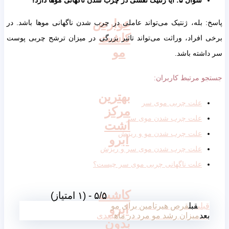
عوارض
پاسخ: بله، ژنتیک می‌تواند عاملی در چرب شدن ناگهانی موها باشد. در
کاشت
برخی افراد، وراثت می‌تواند تاثیر بزرگی در میزان ترشح چربی پوست
مو
سر داشته باشد.
جستجو مرتبط کاربران:
بهترین
علت چربی موی سر
مرکز
علت چرب شدن موی سر
اشت
علت چرب شدن مو و ریزش
ابرو
علت چرب شدن موی سر و ریزش
علت ناگهانی چربی موی سر چیست؟
کاشت
۵/۵ - (۱ امتیاز)
قبلی
قبل
قرص هیرتامین برای مو
ابرو
بعد
میزان رشد مو مرد در ماه
بعدی
بدون