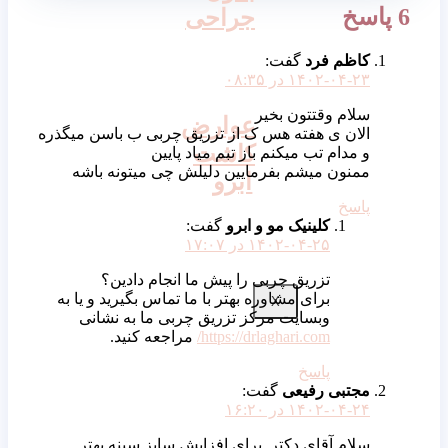
6 پاسخ
جراحی
کاظم فرد
گفت:
۱۴۰۲-۰۴-۲۳ در ۰۸:۳۵
سلام وقتتون بخیر
عوارض
الان ی هفته هس ک از تزریق چربی ب باسن میگذره
کاشت
و مدام تب میکنم باز تبم میاد پایین
ممنون میشم بفرمایین دلیلش چی میتونه باشه
ابرو
پاسخ
کلینیک مو و ابرو
گفت:
۱۴۰۲-۰۴-۲۵ در ۱۷:۰۷
تزریق چربی را پیش ما انجام دادین؟
برای مشاوره بهتر با ما تماس بگیرید و یا به
X
وبسایت مرکز تزریق چربی ما به نشانی
https://drlaghari.com/
مراجعه کنید.
پاسخ
مجتبی رفیعی
گفت:
۱۴۰۲-۰۴-۲۴ در ۱۶:۲۰
سلام آقای دکتر. برای افزایش سایز سینه بهتر