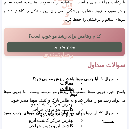
با رعایت مراقبت‌های مناسب، استفاده از محصولات مناسب، تغذیه سالم
قبل
و در صورت لزوم مشاوره پزشکی، می‌توان این مشکل را کاهش داد و
و
موهای سالم و درخشان را حفظ کرد.
بعد
کدام ویتامین برای رشد مو خوب است؟
ویدیوهای
بیشتر بخوانید
رضایتمندی
سوالات متداول
سوال ۱: آیا چربی موها باعث ریزش مو می‌شود؟
مقالات
مقالات
پاسخ: خیر، چربی موها مستقیماً با ریزش مو مرتبط نیست. اما چربی موها
مهم
می‌تواند رشد مو را متاثر کند و به ظاهر نازک و کثیف موها منجر شود.
بهترین مرکز کاشت مو
کاشت مو بدون جراحی
سوال ۲: آیا روغن‌های مو تولیدی برای درمان موهای چرب مفید
عوارض کاشت مو
بهترین مرکز کاشت ابرو
هستند؟
کاشت ابرو بدون جراحی