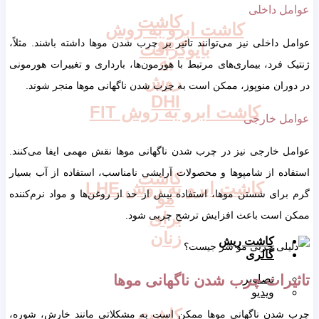
عوامل داخلی
کاشت
کاشت ابرو به روش
مو
عوامل داخلی نیز می‌توانند تاثیر بر چرب شدن موها داشته باشند. مثلاً،
بایوگرافت
به
ژنتیک فرد، بیماری‌های مرتبط با هورمون‌ها، بارداری و تغییرات هورمونی
روش
در دوران منوپوز، ممکن است به چرب شدن ناگهانی موها منجر شوند.
DHI
کاشت ابرو به روش FIT
عوامل خارجی
عوامل خارجی نیز در چرب شدن ناگهانی موها نقش مهمی ایفا می‌کنند.
استفاده از شامپوها و محصولات آرایشی نامناسب، استفاده از آب بسیار
کاشت
کاشت ابرو به روش LHE
گرم برای شستن موها، استفاده بیش از حد از روغن‌ها و مواد نرم‌کننده
مو
برای
ممکن است باعث افزایش ترشح چربی شود.
زنان
کاشت ریش
گالری
تاثیرات چرب شدن ناگهانی موها
تصاویر
ویدیو
کاشت
چرب شدن ناگهانی موها ممکن است به مشکلاتی مانند خارش، شوره،