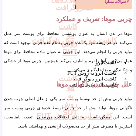
۷
سوالات متداول
میکروگرافت
چربی موها: تعریف و عملکرد
کاشت
مو
موها در بدن انسان به عنوان پوششی محافظ برای پوست سر عمل
کاشت مو به روش نئوگرافت
روش
می‌کنند. در هر ریشه مو، یک غده چربی به نام غده چربی موجود است که
RHT
تولید چربی را انجام می‌دهد. این چربی به عنوان ماده محافظ برای موها
عمل می‌کند و آنها را نرم و لطیف می‌کند. همچنین، چربی موها از خشکی
کاشت ابرو
و شکنندگی موها جلوگیری می‌کند.
کاشت ابرو به روش FUT
کاشت
کاشت ابرو بایوگرافت
علل چرب شدن ناگهانی موها
کاشت ابرو بدون جراحی
مو
به
تولید چربی بیش از حد توسط پوست سر یکی از علل اصلی چرب شدن
روش
ناگهانی موها، تولید بیش از حد چربی توسط غده‌های چربی پوست سر
SUT
کاشت ابرو به روش FUT
است. این ممکن است به دلیل اختلالات هورمونی، تغذیه نامناسب،
استرس یا مصرف بیش از حد محصولات آرایشی و بهداشتی باشد.