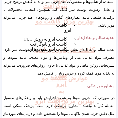
استفاده از شامپوها و محصولات ضد چربی می‌تواند به کاهش ترشح چربی
نئوگرافت
و تعادل رطوبت پوست سر کمک کند. همچنین، انتخاب محصولات با
ترکیبات طبیعی مانند عصاره‌های گیاهی و روغن‌های ضد چربی می‌تواند
بهترین مرکز کاشت مو
کاشت
موثر باشد.
ابرو
تغذیه سالم و تعادل‌دار
کاشت ابرو به روش FUT
کاشت ابرو بایوگرافت
کاشت مو بدون جراحی
کاشت ابرو بدون جراحی
تغذیه سالم و تعادل‌دار نقش مهمی در سلامتی موها و پوست سر دارد.
مصرف مواد غذایی غنی از ویتامین‌ها و مواد مغذی، مانند میوه‌ها و
سبزیجات، روغن ماهی و مواد غذایی با حاوی روغن‌های ضروری، می‌تواند
به تغذیه موها کمک کرده و چربی زیاد را کاهش دهد.
کاشت
عوارض کاشت مو
ابرو
مشاوره پزشکی
به
روش
در صورتی که چربی موها به شدت افزایش یابد و راهکارهای معمول
بهترین مرکز اشت ابرو
FUT
مقابله کارآمد نباشند، مشاوره پزشکی لازم است. پزشک ممکن است
علل دقیق چرب شدن ناگهانی موها را تشخیص داده و درمان‌های موردنیاز