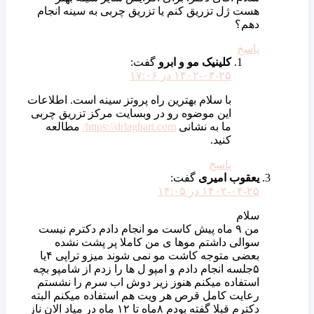
هست ژل تزریق کنم یا تزریق چربی به سینه انجام
دهم؟
پاسخ
کلینیک مو و ابرو
گفت:
۱۴۰۲-۰۴-۲۵ در ۱۷:۰۶
با سلام بهترین راه پروتز سینه است. اطلاعات
این موضوه رو در وبسایت مرکز تزریق چربی
ما به نشانی
https://drlaghari.com/
مطالعه
کنید.
پاسخ
یعقوب امیری
گفت:
۱۴۰۲-۰۴-۲۵ در ۱۴:۰۵
سلام
من ۹ ماه پیش کاست مو انجام دادم دکترم نیست
سوالی داشتم موها ی من کاملا پر پشت نشده
بعضی متوجه کاشت مو نمی شوند میزو تراپی ۴یا
۵جلسه انجام دادم و امپو ل ها را زدم از شامپو بچه
استفاده میکنم هنوز زیر دوش اب سرم را نشستم
رعایت کامل قرص هر ویت هم استفاده میکنم البته
دکترم قبلا گفته بودم ۸ماه تا ۱۲ ماه در میاد الان ناز