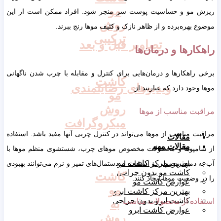
مو
ریزش مو و حساسیت پوست سر منجر شود. افراد ممکن است از این
روش
موضوع بهره‌برده و از ظاهر نازک و کثیف موها رنج ببرند.
ترکیبی
تصاویر قبل و بعد
راهکارها و درمان‌ها
برخی راهکارها و درمان‌هایی برای کنترل و مقابله با چرب شدن ناگهانی
کاشت
ویدیوهای رضایتمندی
موها وجود دارد که عبارتند از:
مو
روش
مراقبت مناسب از موها
میکروگرافت
مراقبت مناسب از موها می‌تواند در کنترل چربی آنها مفید باشد. استفاده
مقالات
مقالات مهم
از شامپوها و محصولات مخصوص موهای چرب، شستشوی منظم موها با
بهترین مرکز کاشت مو
آب به دمای معمولی و استفاده از دستمال‌های تمیز و نرم می‌توانند بهبودی
کاشت مو بدون جراحی
کاشت
را در وضعیت موها ایجاد کنند.
عوارض کاشت مو
مو
بهترین مرکز کاشت ابرو
کاشت ابرو بدون جراحی
استفاده از محصولات مناسب
به
عوارض کاشت ابرو
روش