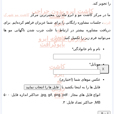
را تجویز کند.
کاشت ابرو بدون جراحی
کاشت
ما در مرکز کاشت مو و ابرو ماه زر، معتبرترین مرکز
کاشت مو شهرک
ابرو
غرب
، جلسات مشاوره رایگانی را برای شما عزیزان فراهم کرده‌ایم. برای
به
دریافت مشاوره بیشتر در ارتباط با علت چرب شدن ناگهانی مو ها
روش
عوارض کاشت ابرو
می‌توانید فرم زیر را تکمیل کنید.
بایوگرافت
نام و نام خانوادگی
*
موبایل
*
کاشت
X
ابرو
به
عکس موهای شما (اختیاری)
روش
فایل ها را به اینجا بکشید یا
فایل ها را انتخاب نمایید
FIT
انواع فایل های مجاز : jpg, gif, png, pdf, حداکثر اندازه فایل: ۵۰۰
MB, حداکثر تعداد فایل: ۳.