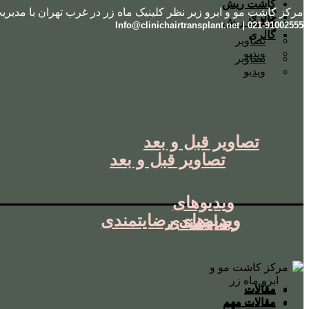
کاشت ریش
مرکز کاشت مو و ابرو زیر نظر کلینیک ماه زر در غرب تهران با مدیری
گالری
کاشت ریش
021-91002555 | Info@clinichairtransplant.net
گالری
تصاویر
ویدیو
تصاویر
ویدیو
تصاویر قبل و بعد
تصاویر قبل و بعد
ویدیوهای
ویدیوهای رضایتمندی
رضایتمندی
مقالات
مقالات
مقالات مهم
مقالات مهم