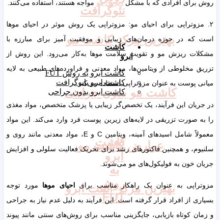
روش برای افرادی که با مشکل
ریزش مو
مواجه هستند، استفاده می‌کنند.
نئوگرافت
۲. مزوتراپی برای احیای مو: مزوتراپی یک روش موثر در احیای موها
بهترین مرکز کاشت مو
است که در حوزه درمان‌های زیبایی و موفقیت آمیز برای مبارزه با
کاشت
مشکلات ریزش مو و تقویت سلامت موها به‌کار می‌رود. این روش از
ابرو
تزریق مخلوطی از ویتامین‌ها، مواد معدنی و فراورده‌های طبیعی به لایه
کاشت ابرو به روش FUT
کاشت ابرو بایوگرافت
میانی پوست به عنوان مزوتراپی استفاده می‌کند.
کاشت مو بدون جراحی
کاشت ابرو بدون جراحی
در جریان این فرآیند، یک تخصص‌گر زیبایی یا پزشک متخصص، مواد مغذی
را به صورت تزریقی در لایه‌های زیرین پوست فرد وارد می‌کند. این مواد
معمولاً شامل اسیدهای آمینه، ویتامین C و E، مواد معدنی مانند روی و
کاشت
عوارض کاشت مو
سلنیوم، و همچنین فاکتورهای رشد برای تحریک فعالیت سلولی و افزایش
ابرو
جریان خون به فولیکول‌های مو می‌شوند.
به
روش
مزوتراپی به عنوان یک راهکار مناسب برای
احیای موها
مورد توجه
بهترین مرکز اشت ابرو
FUT
بسیاری از افراد قرار گرفته است. این فرآیند به دلیل عدم نیاز به جراحی
و زمان کوتاه بازیابی، جایگزینی مناسب برای روش‌های سنتی مانند پیوند