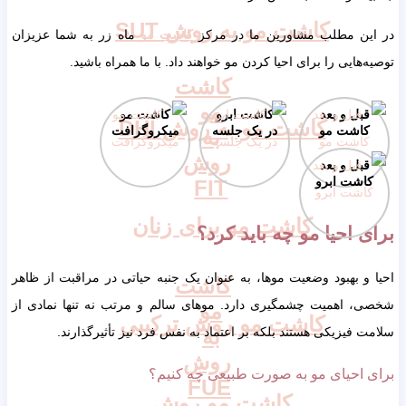
کاشت مو به روش SUT
در این مطلب مشاورین ما در مرکز
کاشت مو
ماه زر به شما عزیزان
توصیه‌هایی را برای احیا کردن مو خواهند داد. با ما همراه باشید.
کاشت
مو
قبل و بعد
کاشت ابرو
کاشت مو
کاشت مو به روش DHI
کاشت مو
در یک جلسه
میکروگرافت
به
روش
قبل و بعد
کاشت ابرو
FIT
کاشت مو برای زنان
برای احیا مو چه باید کرد؟
احیا و بهبود وضعیت موها، به عنوان یک جنبه حیاتی در مراقبت از ظاهر
کاشت
شخصی، اهمیت چشمگیری دارد. موهای سالم و مرتب نه تنها نمادی از
مو
کاشت مو روش ترکیبی
به
سلامت فیزیکی هستند بلکه بر اعتماد به نفس فرد نیز تأثیرگذارند.
روش
برای احیای مو به صورت طبیعی چه کنیم؟
FUE
کاشت مو روش