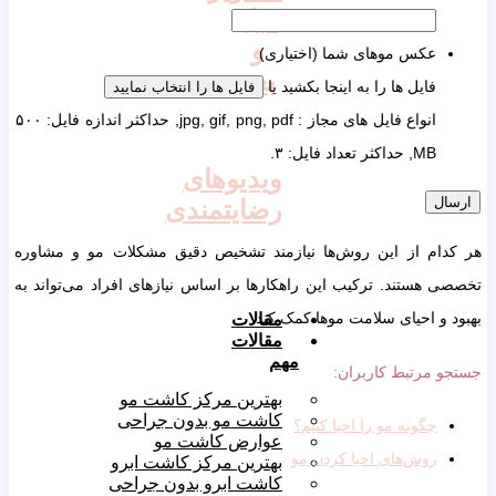
قبل
و
عکس موهای شما (اختیاری)
بعد
فایل ها را به اینجا بکشید یا
فایل ها را انتخاب نمایید
انواع فایل های مجاز : jpg, gif, png, pdf, حداکثر اندازه فایل: ۵۰۰
MB, حداکثر تعداد فایل: ۳.
ویدیوهای
رضایتمندی
هر کدام از این روش‌ها نیازمند تشخیص دقیق مشکلات مو و مشاوره
تخصصی هستند. ترکیب این راهکارها بر اساس نیازهای افراد می‌تواند به
بهبود و احیای سلامت موها کمک کند.
مقالات
مقالات
مهم
جستجو مرتبط کاربران:
بهترین مرکز کاشت مو
کاشت مو بدون جراحی
چگونه مو را احیا کنیم؟
عوارض کاشت مو
روش‌های احیا کردن مو
بهترین مرکز کاشت ابرو
کاشت ابرو بدون جراحی