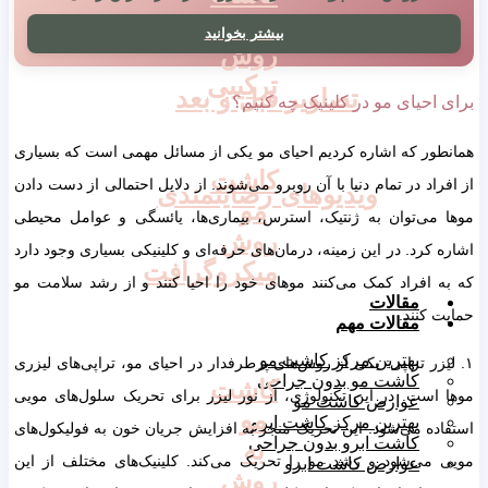
مو
بیشتر بخوانید
روش
ترکیبی
تصاویر قبل و بعد
برای احیای مو در کلینیک چه کنیم؟
همانطور که اشاره کردیم احیای مو یکی از مسائل مهمی است که بسیاری
کاشت
از افراد در تمام دنیا با آن روبرو می‌شوند. از دلایل احتمالی از دست دادن
ویدیوهای رضایتمندی
مو
موها می‌توان به ژنتیک، استرس، بیماری‌ها، یائسگی و عوامل محیطی
روش
اشاره کرد. در این زمینه، درمان‌های حرفه‌ای و کلینیکی بسیاری وجود دارد
میکروگرافت
که به افراد کمک می‌کنند موهای خود را احیا کنند و از رشد سلامت مو
مقالات
حمایت کنند.
مقالات مهم
بهترین مرکز کاشت مو
۱. لیزر تراپی: یکی از روش‌های پرطرفدار در احیای مو، تراپی‌های لیزری
کاشت مو بدون جراحی
کاشت
موها است. در این تکنولوژی، از نور لیزر برای تحریک سلول‌های مویی
عوارض کاشت مو
مو
بهترین مرکز کاشت ابرو
استفاده می‌شود. این تحریک منجر به افزایش جریان خون به فولیکول‌های
کاشت ابرو بدون جراحی
به
مویی می‌شود و رشد مو را تحریک می‌کند. کلینیک‌های مختلف از این
عوارض کاشت ابرو
روش