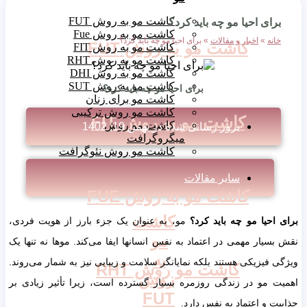
کاشت مو به روش FUT
برای احیا مو چه باید کرد؟
کاشت مو به روش Fue
خانه
»
اخبار و مقالات
»
برای احیا مو چه باید کرد؟
کاشت مو به روش FUT
کاشت مو به روش FIT
کاشت مو به روش RHT
کاشت مو به روش DHI
کاشت مو به روش SUT
برای احیا مو چه باید کرد؟
کاشت مو برای زنان
کاشت مو روش ترکیبی
کاشت مو به روش FIT
کاشت مو روش
بروز رسانی شده در
بهمن 19, 1402
میگروگرافت
کاشت مو روش نئوگرافت
سایر مقالات
کاشت مو به روش FUE
کاشت
برای احیا مو چه باید کرد؟
مو، به عنوان یک جزء بارز از هویت فردی،
مو
نقش بسیار مهمی در اعتماد به نفس انسانها ایفا می‌کند. موها نه تنها یک
به
ویژگی فیزیکی هستند بلکه نمایانگر سلامت و زیبایی نیز به شمار می‌روند.
کاشت مو روش RHT
روش
اهمیت مو در زندگی روزمره بسیار گسترده است، زیرا تأثیر زیادی بر
FUT
جذابیت و اعتماد به نفس دارد.