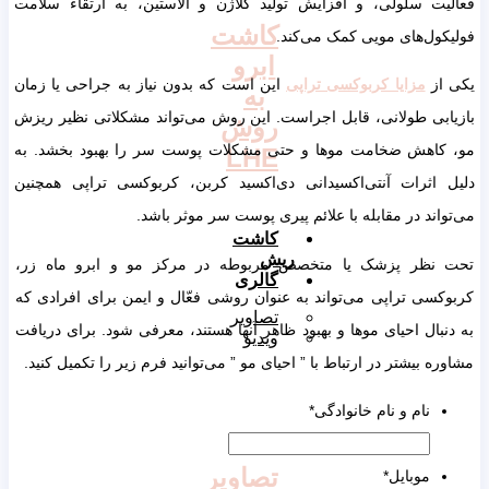
فعالیت سلولی، و افزایش تولید کلاژن و الاستین، به ارتقاء سلامت
کاشت
فولیکول‌های مویی کمک می‌کند.
ابرو
یکی از
مزایا کربوکسی تراپی
این است که بدون نیاز به جراحی یا زمان
به
بازیابی طولانی، قابل اجراست. این روش می‌تواند مشکلاتی نظیر ریزش
روش
مو، کاهش ضخامت موها و حتی مشکلات پوست سر را بهبود بخشد. به
LHE
دلیل اثرات آنتی‌اکسیدانی دی‌اکسید کربن، کربوکسی تراپی همچنین
می‌تواند در مقابله با علائم پیری پوست سر موثر باشد.
کاشت
ریش
تحت نظر پزشک یا متخصص مربوطه در مرکز مو و ابرو ماه زر،
گالری
کربوکسی تراپی می‌تواند به عنوان روشی فعّال و ایمن برای افرادی که
تصاویر
به دنبال احیای موها و بهبود ظاهر آنها هستند، معرفی شود. برای دریافت
ویدیو
مشاوره بیشتر در ارتباط با ” احیای مو ” می‌توانید فرم زیر را تکمیل کنید.
نام و نام خانوادگی
*
تصاویر
موبایل
*