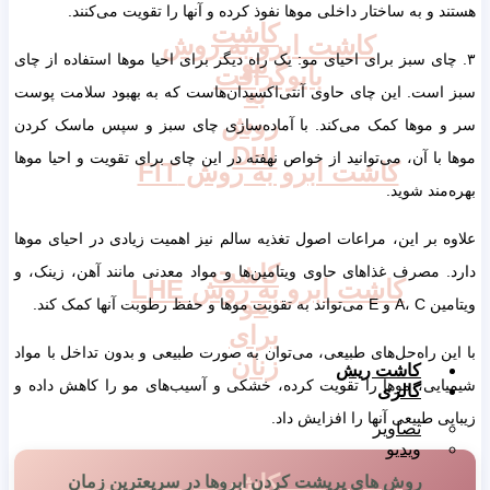
هستند و به ساختار داخلی موها نفوذ کرده و آنها را تقویت می‌کنند.
کاشت
کاشت ابرو به روش
مو
۳. چای سبز برای احیای مو: یک راه دیگر برای احیا موها استفاده از چای
بایوگرافت
به
سبز است. این چای حاوی آنتی‌اکسیدان‌هاست که به بهبود سلامت پوست
روش
سر و موها کمک می‌کند. با آماده‌سازی چای سبز و سپس ماسک کردن
DHI
موها با آن، می‌توانید از خواص نهفته در این چای برای تقویت و احیا موها
کاشت ابرو به روش FIT
بهره‌مند شوید.
علاوه بر این، مراعات اصول تغذیه سالم نیز اهمیت زیادی در احیای موها
کاشت
دارد. مصرف غذاهای حاوی ویتامین‌ها و مواد معدنی مانند آهن، زینک، و
کاشت ابرو به روش LHE
مو
ویتامین A، C و E می‌تواند به تقویت موها و حفظ رطوبت آنها کمک کند.
برای
با این راه‌حل‌های طبیعی، می‌توان به صورت طبیعی و بدون تداخل با مواد
زنان
کاشت ریش
شیمیایی، موها را تقویت کرده، خشکی و آسیب‌های مو را کاهش داده و
گالری
زیبایی طبیعی آنها را افزایش داد.
تصاویر
ویدیو
کاشت
روش های پرپشت کردن ابروها در سریعترین زمان