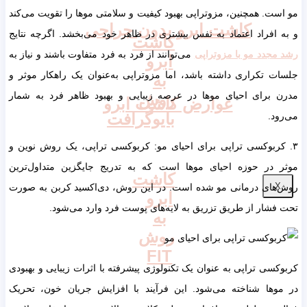
مو است. همچنین، مزوتراپی بهبود کیفیت و سلامتی موها را تقویت می‌کند
کاشت ابرو بدون جراحی
و به افراد اعتماد به نفس بیشتری در ظاهر خود می‌بخشد. اگرچه نتایج
کاشت
رشد مجدد مو با مزوتراپی
می‌توانند از فرد به فرد متفاوت باشند و نیاز به
ابرو
جلسات تکراری داشته باشد، اما مزوتراپی به‌عنوان یک راهکار موثر و
به
مدرن برای احیای موها در عرصه زیبایی و بهبود ظاهر فرد به شمار
روش
عوارض کاشت ابرو
بایوگرافت
می‌رود.
۳. کربوکسی تراپی برای احیای مو: کربوکسی تراپی، یک روش نوین و
موثر در حوزه احیای موها است که به تدریج جایگزین متداول‌ترین
کاشت
X
روش‌های درمانی مو شده است. در این روش، دی‌اکسید کربن به صورت
ابرو
تحت فشار از طریق تزریق به لایه‌های پوست فرد وارد می‌شود.
به
روش
FIT
کربوکسی تراپی به عنوان یک تکنولوژی پیشرفته با اثرات زیبایی و بهبودی
در موها شناخته می‌شود. این فرآیند با افزایش جریان خون، تحریک