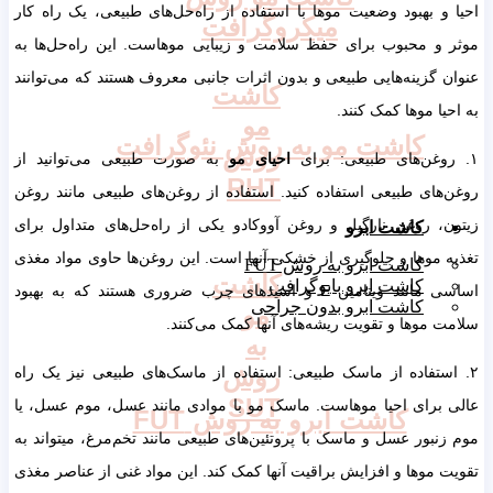
احیا و بهبود وضعیت موها با استفاده از راه‌حل‌های طبیعی، یک راه کار
میکروگرافت
موثر و محبوب برای حفظ سلامت و زیبایی موهاست. این راه‌حل‌ها به
عنوان گزینه‌هایی طبیعی و بدون اثرات جانبی معروف هستند که می‌توانند
کاشت
به احیا موها کمک کنند.
مو
کاشت مو به روش نئوگرافت
روش
۱. روغن‌های طبیعی: برای
احیای مو
به صورت طبیعی می‌توانید از
RHT
روغن‌های طبیعی استفاده کنید. استفاده از روغن‌های طبیعی مانند روغن
زیتون، روغن نارگیل و روغن آووکادو یکی از راه‌حل‌های متداول برای
کاشت ابرو
تغذیه موها و جلوگیری از خشکی آنها است. این روغن‌ها حاوی مواد مغذی
کاشت ابرو به روش FUT
کاشت
کاشت ابرو بایوگرافت
اساسی مانند ویتامین E و اسیدهای چرب ضروری هستند که به بهبود
کاشت ابرو بدون جراحی
مو
سلامت موها و تقویت ریشه‌های آنها کمک می‌کنند.
به
روش
۲. استفاده از ماسک طبیعی: استفاده از ماسک‌های طبیعی نیز یک راه
SUT
عالی برای احیا موهاست. ماسک مو با موادی مانند عسل، موم عسل، یا
کاشت ابرو به روش FUT
موم زنبور عسل و ماسک با پروتئین‌های طبیعی مانند تخم‌مرغ، میتواند به
تقویت موها و افزایش براقیت آنها کمک کند. این مواد غنی از عناصر مغذی