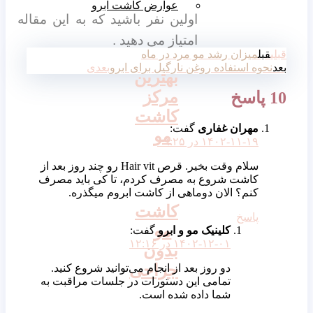
عوارض کاشت ابرو
اولین نفر باشید که به این مقاله
امتیاز می دهید .
قبلی
قبل
میزان رشد مو مرد در ماه
بعد
نحوه استفاده روغن نارگیل برای ابرو
بعدی
بهترین
مرکز
10 پاسخ
کاشت
مهران غفاری
گفت:
مو
۱۴۰۲-۱۱-۱۹ در ۰۹:۲۵
سلام وقت بخیر. قرص Hair vit رو چند روز بعد از
کاشت شروع به مصرف کردم، تا کی باید مصرف
کنم؟ الان دوماهی از کاشت ابروم میگذره.
کاشت
پاسخ
مو
کلینیک مو و ابرو
گفت:
۱۴۰۲-۱۲-۰۱ در ۱۲:۱۶
بدون
جراحی
دو روز بعد از انجام می‌توانید شروع کنید.
تمامی این دستورات در جلسات مراقبت به
شما داده شده است.