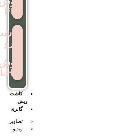
روش
FIT
کاشت
ابرو
به
روش
LHE
کاشت
ریش
گالری
تصاویر
ویدیو