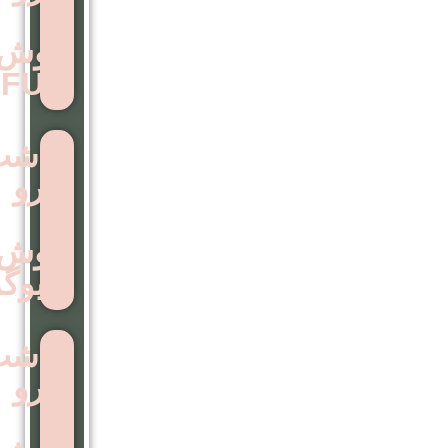
به
روش
FUT
کاشت
ابرو
به
روش
بایوگرافت
کاشت
ابرو
به