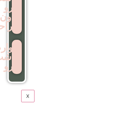
ابرو
بدون
جراحی
عوارض
کاشت
ابرو
X