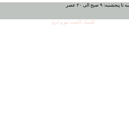
تا پنجشنبه: ۹ صبح الی ۲۰ عصر