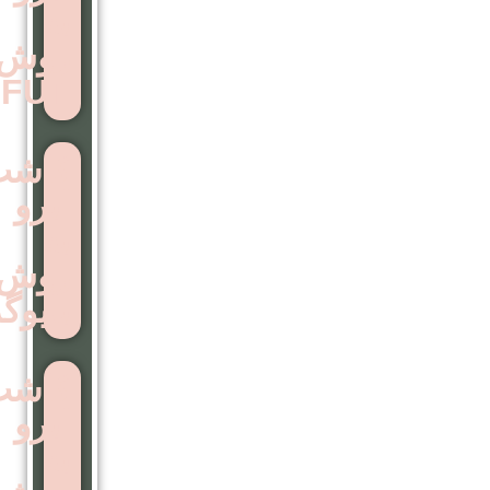
به
روش
FUT
کاشت
ابرو
به
روش
بایوگرافت
کاشت
ابرو
به