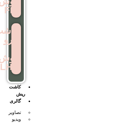
روش
FIT
کاشت
ابرو
به
روش
LHE
کاشت
ریش
گالری
تصاویر
ویدیو