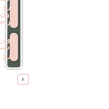
ابرو
بدون
جراحی
عوارض
کاشت
ابرو
X