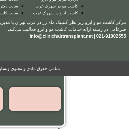
به روش
کاشت مو در شهرک غرب
سایت دکتر
بایوگرافت
کاشت ابرو در شهرک غرب
سایت کلینی
مرکز کاشت مو و ابرو زیر نظر کلینیک ماه زر در غرب تهران با مدیری
ضرغامی در زمینه ارائه خدمات کاشت مو و ابرو فعالیت می‌کند.
کاشت ریش
021-91002555 | Info@clinichairtransplant.net
گالری
تصاویر
ویدیو
تمامی حقوق مادی و معنوی وبسایت 
تصاویر قبل
و بعد