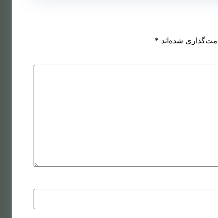
اشت مو
کاشت مو
ه روش
روش
مت‌گذاری شده‌اند
*
SUT
میکروگرافت
اشت مو
کاشت مو به
ه روش
روش
DHI
نئوگرافت
اشت مو
ای زنان
اشت مو