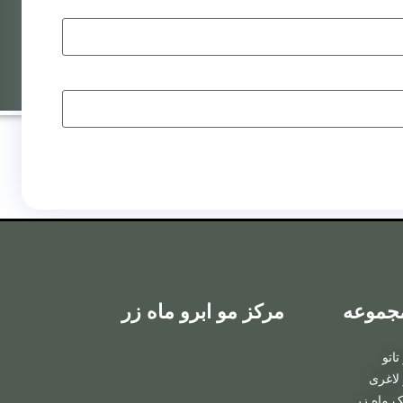
روش
ترکیبی
کاشت ابرو
جموعه
مرکز مو ابرو ماه زر
به روش FIT
اتو
کاشت ابرو
لاغری
ک ماه زر